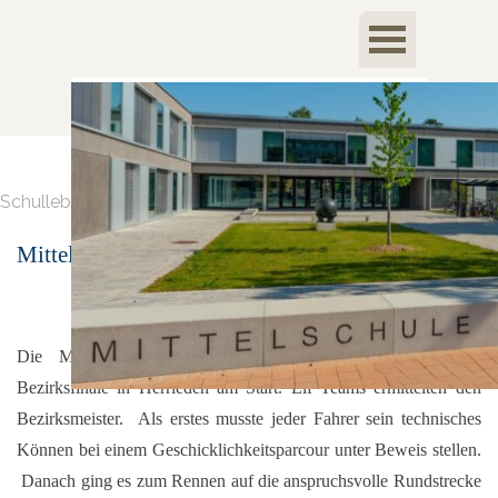
Direkt zum Seiteninhalt
Menü überspringen
Schulleben > Sport
Mittelschule ist Mountainbike Bezirksmeister
Die Mountainbike Schulmannschaft Jungen II war beim
Bezirksfinale in Herrieden am Start. Elf Teams ermittelten den
Bezirksmeister. Als erstes musste jeder Fahrer sein technisches
Können bei einem Geschicklichkeitsparcour unter Beweis stellen.
Danach ging es zum Rennen auf die anspruchsvolle Rundstrecke