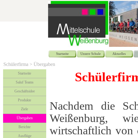
Startseite
Unsere Schule
Aktuelles
Schülerfirma > Übergaben
Schülerfir
Startseite
Saluf Teams
Geschäftsidee
Produkte
Nachdem die Sch
Ziele
Weißenburg, wi
Übergaben
wirtschaftlich von
Berichte
Ausflüge